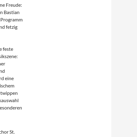
ene Freude:
on Bastian
as Programm
nd fetzig
e feste
ikszene:
her
und
rd eine
äischem
Mitwippen
ckauswahl
besonderen