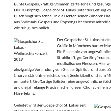
Bunte Gospels, kräftige Stimmen, zarte Töne und gesung
Der 70-köpfige Gospelchor St. Lukas unter der Leitung v
Pusch singt sich schnell in die Herzen seiner Zuhörer. D
aus Spirituals, Gospels und Popsongs ist ebenso mitreiße
wie ruhig- besinnlich.
Der Gospelchor St. Lukas ist ein
Größe in Münchens bunter Mus
Ein Ensemble von ungewöhnlic
Strahlkraft, großer Singfreude 
musikalischen Finessen. Hier wi
einzigartige Verbindung von Gospel, Spiritual und europ
Chorverständnis erreicht, die die Seele kitzelt und zum 
ermuntert. Großartige Solisten, eine ungewöhnliche Stü
und die jahrelange Praxis machen diesen Chor zu einem 
Hörerlebnis.
Geleitet wird der Gospelchor St. Lukas seit
2008 von Bastian Pusch. Angelehnt an