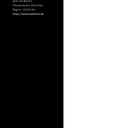
aber mit Band!)
Olympiahalle, München
Beginn: 20.00 Uhr
https://www.eventim.de