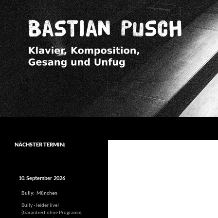
Zum
Inhalt
springen
Suchen
Bastian Pusch
Klavier – Komposition – Gesang –
NÄCHSTER TERMIN:
Unfug aller Art – Arrangement –
ausufernde Ansagen
10. September 2026
Bully
:
München
Bully - leider live!
(Garantiert ohne Programm,