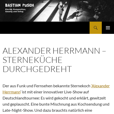
Zum
Inhalt
springen
Suchen
Bastian Pusch
PRIMÄR
MENÜ
ALEXANDER HERRMANN –
STERNEKÜCHE
DURCHGEDREHT
Der aus Funk und Fernsehen bekannte Sternekoch
‘Alexander
Herrmann
’ ist mit einer innovativer Live-Show auf
Deutschlandtournee: Es wird gekocht und erklärt, gewitzelt
und geplauscht. Eine bunte Mischnung aus Kochsendung und
Late-Night-Show. Und dazu brauchts natürlich eine