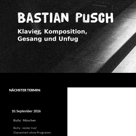
Zum
Inhalt
springen
Suchen
Bastian Pusch
Klavier – Komposition – Gesang –
NÄCHSTER TERMIN:
Unfug aller Art – Arrangement –
ausufernde Ansagen
10. September 2026
Bully
:
München
Bully - leider live!
(Garantiert ohne Programm,