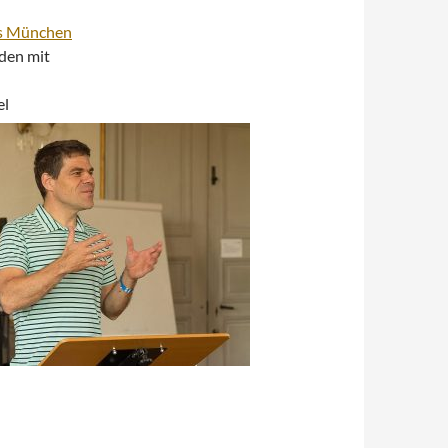
is München
den mit
el