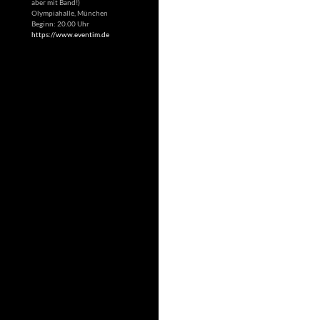
aber mit Band!)
Olympiahalle, München
Beginn: 20.00 Uhr
https://www.eventim.de