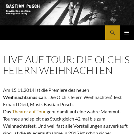
Zum
Inhalt
springen
Suchen
Bastian Pusch
PRIMÄR
MENÜ
LIVE AUF TOUR: DIE OLCHIS
FEIERN WEIHNACHTEN
Am 15.11.2014 ist die Premiere des neuen
Weihnachtsmusicals
‚Die Olchis feiern Weihnachten‘. Text
Erhard Dietl, Musik Bastian Pusch.
Das
Theater auf Tour
geht damit auf eine wahre Mammut-
Tournee und spielt das Stück gleich 42 mal bis zum
Weihnachtsfest. Und weil fast alle Vorstellungen ausverkauft
sind, ist die Wiederaufnahme in 2015 ist schon sicher…