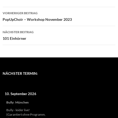
Beitragsnavigation
VORHERIGER BEITRAG
PopUpChoir – Workshop November 2023
NÄCHSTER BEITRAG
101 Einhörner
NÄCHSTER TERMIN:
10. September 2026
Bully
:
München
Bully - leider live!
(Garantiert ohne Programm,