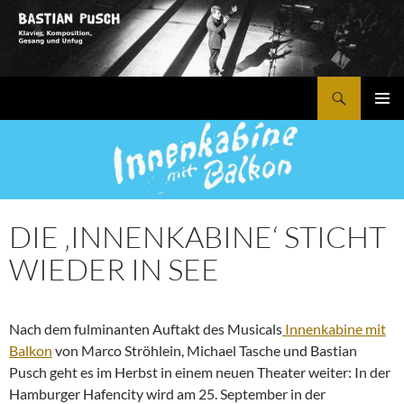
Zum
Inhalt
springen
Suchen
Bastian Pusch
PRIMÄR
MENÜ
DIE ‚INNENKABINE‘ STICHT
WIEDER IN SEE
Nach dem fulminanten Auftakt des Musicals
Innenkabine mit
Balkon
von Marco Ströhlein, Michael Tasche und Bastian
Pusch geht es im Herbst in einem neuen Theater weiter: In der
Hamburger Hafencity wird am 25. September in der